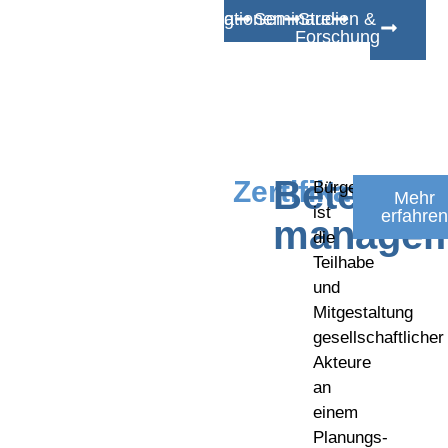
Beratung
Evaluationen
Seminare
Studien &
Forschung
Beteiligu
Zertifikatslehr
Bürgerbeteiligung
Mehr
ist
erfahren
managem
die
Teilhabe
und
Mitgestaltung
gesellschaftlicher
Akteure
an
einem
Planungs-